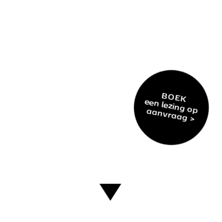
BOEK
een lezing op aanvraag >